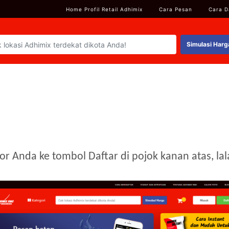
Home Profil Retail Adhimix
Cara Pesan
Cara D
Simulasi Harg
r Anda ke tombol Daftar di pojok kanan atas, lala