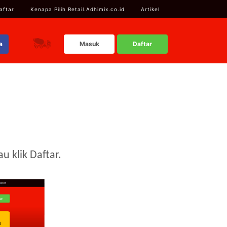
aftar
Kenapa Pilih Retail.Adhimix.co.id
Artikel
a
Masuk
Daftar
u klik Daftar.